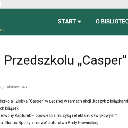
ont
font more readable
Set default font
START
O BIBLIOTE
w Przedszkolu „Casper”
6
Odsłony: 640
edszkola i Żłobka "Casper" w Łęcznej w ramach akcji „Koszyk z książkami”
h książek.
Czerwony Kapturek – opowieść z muzyką i efektami dźwiękowymi”.
ia i Nunuś. Sporty zimowe” autorstwa Anity Głowińskiej.