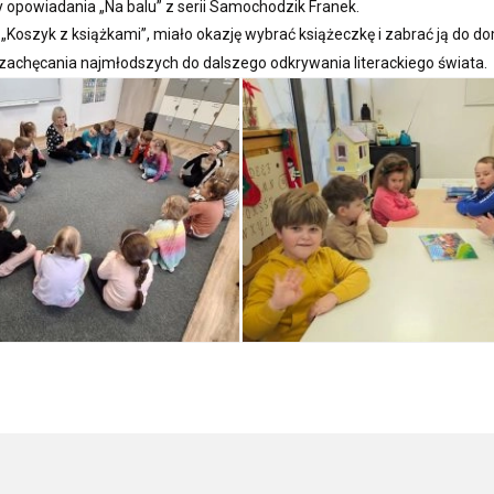
ły opowiadania „Na balu” z serii Samochodzik Franek.
„Koszyk z książkami”, miało okazję wybrać książeczkę i zabrać ją do d
z zachęcania najmłodszych do dalszego odkrywania literackiego świata.