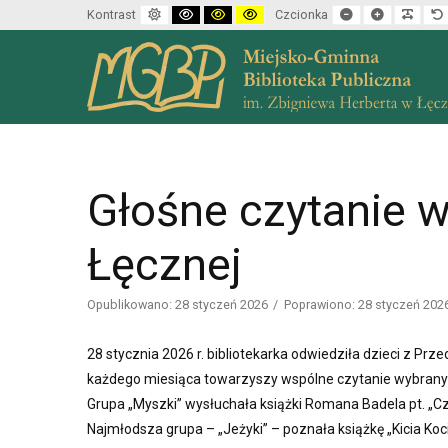
Default mode
High contrast black white mode
High contrast black yellow mode
High contrast yellow black mode
Set smaller font
Set larger f
Make 
Kontrast
Czcionka
Głośne czytanie 
Łęcznej
Opublikowano: 28 styczeń 2026
Poprawiono: 28 styczeń 202
28 stycznia 2026 r. bibliotekarka odwiedziła dzieci z Prz
każdego miesiąca towarzyszy wspólne czytanie wybranyc
Grupa „Myszki” wysłuchała książki Romana Badela pt. „
Najmłodsza grupa – „Jeżyki” – poznała książkę „Kicia Koc